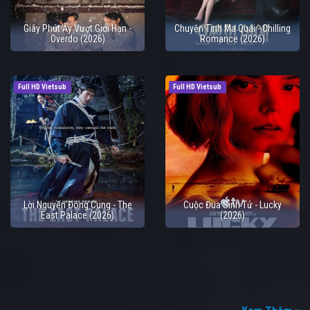
Giây Phút Ấy Vượt Giới Hạn -
Chuyện Tình Ma Quái - Chilling
Overdo (2026)
Romance (2026)
Full HD Vietsub
Full HD Vietsub
Lời Nguyền Đông Cung - The
Cuộc Đua Sinh Tử - Lucky
East Palace (2026)
(2026)