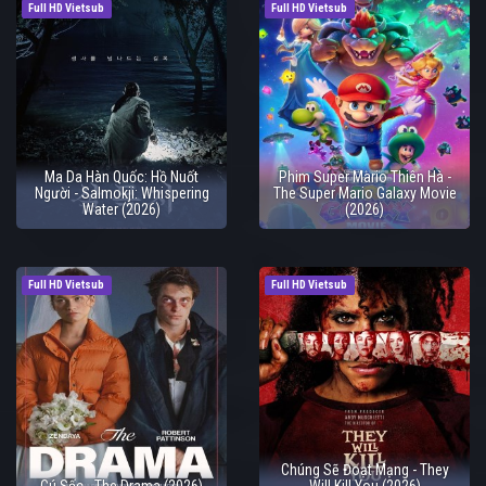
Full HD Vietsub
Full HD Vietsub
Ma Da Hàn Quốc: Hồ Nuốt
Phim Super Mario Thiên Hà -
Người - Salmokji: Whispering
The Super Mario Galaxy Movie
Water (2026)
(2026)
Full HD Vietsub
Full HD Vietsub
Chúng Sẽ Đoạt Mạng - They