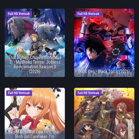
Full HD Vietsub
Full HD Vietsub
Thất Nghiệp Chuyển Sinh (Mùa
3) - Mushoku Tensei: Jobless
Reincarnation Season 3
(2026)
Đuốc Đen - Black Torch (2026)
Full HD Vietsub
Full HD Vietsub
Bảo Mẫu Bí Mật Của Tiểu Thư -
Rich Girl Caretaker: I'm