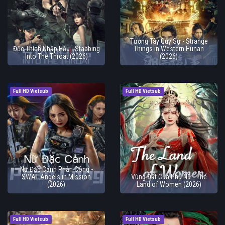
Tương Tây Quỷ Sự - Strange
Độc Thích Nhập Hầu - Stabbing
Things in Western Hunan
Into The Throat (2026)
(2026)
Full HD Vietsub
Full HD Vietsub
Nữ Đặc Cảnh Phản Công -
SWAT Angels in Mission
Vùng Đất Của Phụ Nữ - The
(2026)
Land of Women (2026)
Full HD Vietsub
Full HD Vietsub