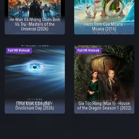
He-Man Và Những Chiến Binh
Vũ Trụ - Masters of the
Hành Trình Của Moana -
Universe (2026)
Moana (2016)
Full HD Vietsub
Full HD Vietsub
Thời Khắc Công Bố -
Gia Tộc Rồng (Mùa 1) - House
Disclosure Day (2026)
of the Dragon Season 1 (2022)