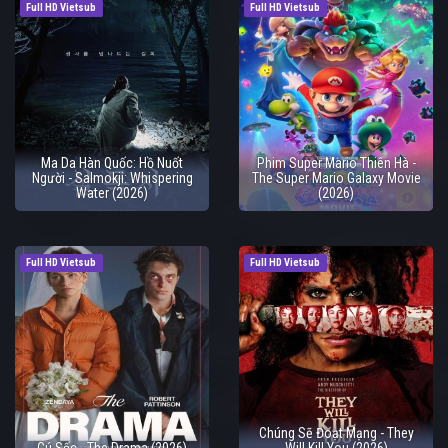
Full HD Vietsub
Full HD Vietsub
Ma Da Hàn Quốc: Hồ Nuốt
Phim Super Mario Thiên Hà -
Người - Salmokji: Whispering
The Super Mario Galaxy Movie
Water (2026)
(2026)
Full HD Vietsub
Full HD Vietsub
Chúng Sẽ Đoạt Mạng - They