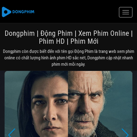
Toggle
naviga
Dongphim | Động Phim | Xem Phim Online |
Phim HD | Phim Mới
Dongphim còn được biết đến với tên gọi Động Phim là trang web xem phim
online có chất lượng hình ảnh phim HD sắc nét, Dongphim cập nhật nhanh
phim mới mỗi ngày.