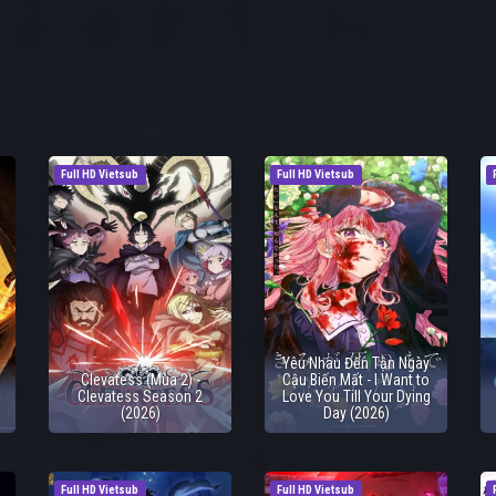
Full HD Vietsub
Full HD Vietsub
Yêu Nhau Đến Tận Ngày
Clevatess (Mùa 2) -
Cậu Biến Mất - I Want to
Clevatess Season 2
Love You Till Your Dying
(2026)
Day (2026)
Full HD Vietsub
Full HD Vietsub