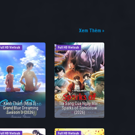
Xem Thêm »
Full HD Vietsub
Full HD Vietsub
Xanh Thẳm (Mùa 3) -
Tia Sáng Của Ngày Mai -
Grand Blue Dreaming
Sparks of Tomorrow
Season 3 (2026)
(2026)
Full HD Vietsub
Full HD Vietsub