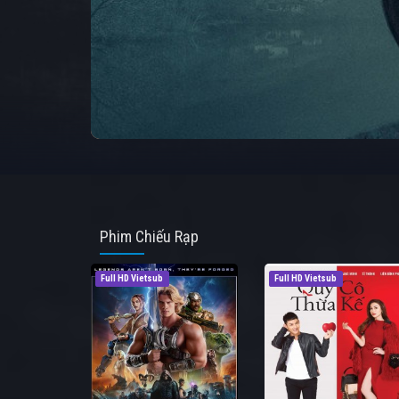
Phim Chiếu Rạp
Full HD Vietsub
Full HD Vietsub