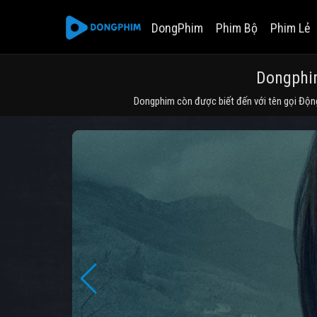
DongPhim
Phim Bộ
Phim Lẻ
Dongphim
Dongphim còn được biết đến với tên gọi Độn