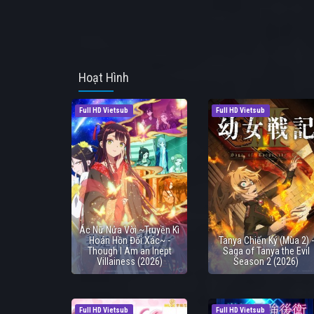
Hoạt Hình
Full HD Vietsub
Full HD Vietsub
Ác Nữ Nửa Vời ~Truyền Kì
Hoán Hồn Đổi Xác~ -
Tanya Chiến Ký (Mùa 2) -
Though I Am an Inept
Saga of Tanya the Evil
Villainess (2026)
Season 2 (2026)
Full HD Vietsub
Full HD Vietsub