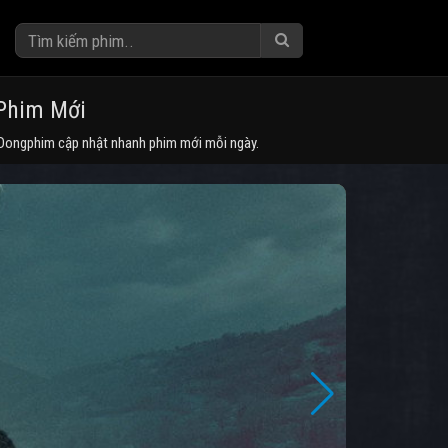
 Phim Mới
 Dongphim cập nhật nhanh phim mới mỗi ngày.