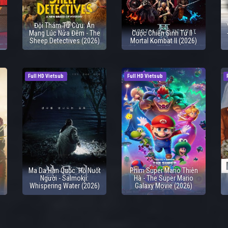
Đội Thám Tử Cừu: Án
Mạng Lúc Nửa Đêm - The
Cuộc Chiến Sinh Tử II -
Sheep Detectives (2026)
Mortal Kombat II (2026)
Full HD Vietsub
Full HD Vietsub
Ma Da Hàn Quốc: Hồ Nuốt
Phim Super Mario Thiên
Người - Salmokji:
Hà - The Super Mario
Whispering Water (2026)
Galaxy Movie (2026)