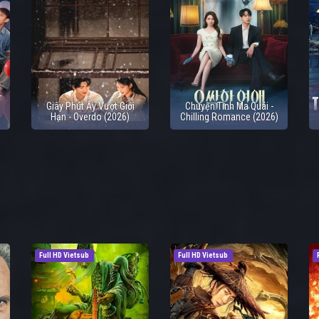
-
Giây Phút Ấy Vượt Giới
Chuyện Tình Ma Quái -
Hạn - Overdo (2026)
Chilling Romance (2026)
Full HD Vietsub
Full HD Vietsub