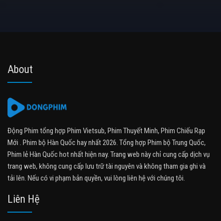
About
Động Phim tổng hợp Phim Vietsub, Phim Thuyết Minh, Phim Chiếu Rạp
Mới . Phim bộ Hàn Quốc hay nhất 2026. Tổng hợp Phim bộ Trung Quốc,
Phim lẻ Hàn Quốc hot nhất hiện nay. Trang web này chỉ cung cấp dịch vụ
trang web, không cung cấp lưu trữ tài nguyên và không tham gia ghi và
tải lên. Nếu có vi phạm bản quyền, vui lòng liên hệ với chúng tôi.
Liên Hệ