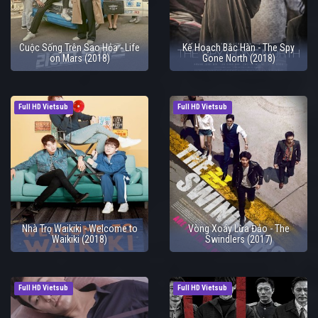
Cuộc Sống Trên Sao Hỏa​ - Life
Kế Hoạch Bắc Hàn - The Spy
on Mars (2018)
Gone North (2018)
Full HD Vietsub
Full HD Vietsub
Nhà Trọ Waikiki - Welcome to
Vòng Xoáy Lừa Đảo - The
Waikiki (2018)
Swindlers (2017)
Full HD Vietsub
Full HD Vietsub