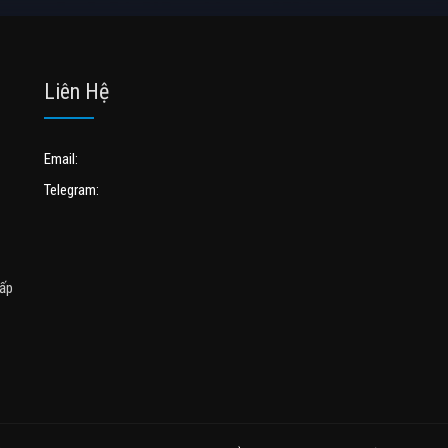
Liên Hệ
Email:
Telegram:
cấp