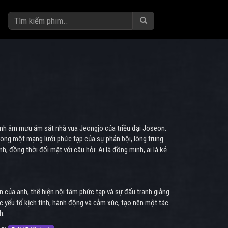
anh âm mưu ám sát nhà vua Jeongjo của triều đại Joseon.
rong một mạng lưới phức tạp của sự phản bội, lòng trung
, đồng thời đối mặt với câu hỏi: Ai là đồng minh, ai là kẻ
ên của anh, thể hiện nội tâm phức tạp và sự đấu tranh giằng
c yếu tố kịch tính, hành động và cảm xúc, tạo nên một tác
h.