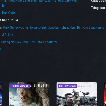
:
Thần thoại - Cổ trang
Hành động
Tâm lý
Võ thuật - Kiếm
Chất Lượn
m lẻ
Tổng lượt
a:
Hàn Quốc
t hành:
2014
ên:
Park Sung-woong
Jo Jung-Suk
Jung Eun-chae
Hyun Bin
Kim Sung-ryung
n:
J.Q. Lee
:
Cuồng Nộ Bá Vương
,
The Fatal Encounter
7
Full HD Vietsub
Full HD Vietsub