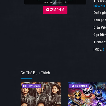
Thể loại
hiệp
Phi
XEM PHIM
Quốc gi
Năm phá
Diễn Vi
Đạo Diễ
Từ khóa
IMDb:
6.
Có Thể Bạn Thích
Full HD Vietsub
Full HD Vietsub