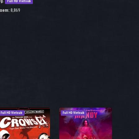
g:
Full HD Vietsub
 xem:
8,869
Full HD Vietsub
Full HD Vietsub