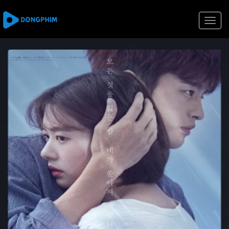
Toggle
naviga