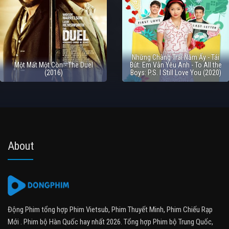
Những Chàng Trai Năm Ấy - Tái
Một Mất Một Còn - The Duel
Bút: Em Vẫn Yêu Anh - To All the
(2016)
Boys: P.S. I Still Love You (2020)
About
Động Phim tổng hợp Phim Vietsub, Phim Thuyết Minh, Phim Chiếu Rạp
Mới . Phim bộ Hàn Quốc hay nhất 2026. Tổng hợp Phim bộ Trung Quốc,