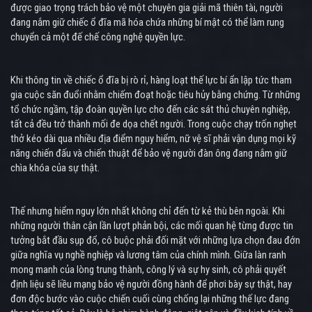
được giao trọng trách bảo vệ một chuyên gia giải mã thiên tài, người
đang nắm giữ chiếc ổ đĩa mã hóa chứa những bí mật có thể làm rung
chuyển cả một đế chế công nghệ quyền lực.
Khi thông tin về chiếc ổ đĩa bị rò rỉ, hàng loạt thế lực bí ẩn lập tức tham
gia cuộc săn đuổi nhằm chiếm đoạt hoặc tiêu hủy bằng chứng. Từ những
tổ chức ngầm, tập đoàn quyền lực cho đến các sát thủ chuyên nghiệp,
tất cả đều trở thành mối đe dọa chết người. Trong cuộc chạy trốn nghẹt
thở kéo dài qua nhiều địa điểm nguy hiểm, nữ vệ sĩ phải vận dụng mọi kỹ
năng chiến đấu và chiến thuật để bảo vệ người đàn ông đang nắm giữ
chìa khóa của sự thật.
Thế nhưng hiểm nguy lớn nhất không chỉ đến từ kẻ thù bên ngoài. Khi
những người thân cận lần lượt phản bội, các mối quan hệ từng được tin
tưởng bắt đầu sụp đổ, cô buộc phải đối mặt với những lựa chọn đau đớn
giữa nghĩa vụ nghề nghiệp và lương tâm của chính mình. Giữa làn ranh
mong manh của lòng trung thành, công lý và sự hy sinh, cô phải quyết
định liệu sẽ liều mạng bảo vệ người đồng hành để phơi bày sự thật, hay
đơn độc bước vào cuộc chiến cuối cùng chống lại những thế lực đang