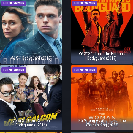
Full HD Vietsub
Full HD Vietsub
Vệ Sĩ Sát Thủ - The Hitman's
Vệ Sĩ - Bodyguard (2018)
Bodyguard (2017)
Full HD Vietsub
Full HD Vietsub
Vệ Sĩ Sài Gòn - Saigon
Nữ Vương Huyền Thoại - The
Bodyguards (2016)
Woman King (2022)