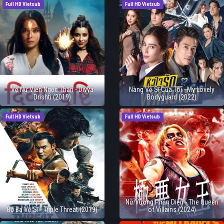
Full HD Vietsub
Full HD Vietsub
Vệ Nữ Viên Ngọc Thần - Divya
Nàng Vệ Sĩ Của Tôi - My Lovely
Drishti (2019)
Bodyguard (2022)
Full HD Vietsub
Full HD Vietsub
Nữ Vương Phản Diện - The Queen
Bộ Ba Vệ Sĩ - Triple Threat (2019)
of Villains (2024)