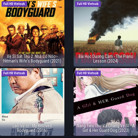
Full HD Vietsub
Full HD Vietsub
Vệ Sĩ Sát Thủ 2: Nhà Có Nóc -
Bài Học Dương Cầm - The Piano
Hitman's Wife's Bodyguard (2021)
Lesson (2024)
Full HD Vietsub
Full HD Vietsub
Lão Vệ Sĩ - My Beloved
Nàng Tiểu Thư Và Chàng Vệ Sĩ - A
Bodyguard (2016)
Girl & Her Guard Dog (2023)