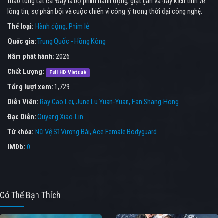
thao túng tất cả. Đây là bộ phim hành động, giật gân và đầy kịch tính về
lòng tin, sự phản bội và cuộc chiến vì công lý trong thời đại công nghệ.
Thể loại:
Hành động
Phim lẻ
Quốc gia:
Trung Quốc - Hồng Kông
Năm phát hành:
2026
Chất Lượng:
Full HD Vietsub
Tổng lượt xem:
1,729
Diễn Viên:
Ray Cao Lei
June Lu Yuan-Yuan
Fan Shang-Hong
Đạo Diễn:
Ouyang Xiao-Lin
Từ khóa:
Nữ Vệ Sĩ Vương Bài
,
Ace Female Bodyguard
IMDb:
0
Có Thể Bạn Thích