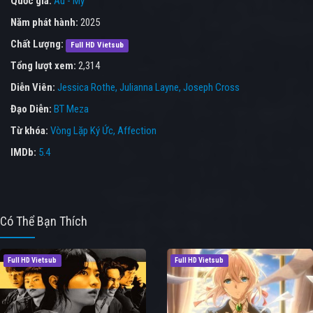
Quốc gia:
Âu - Mỹ
Năm phát hành:
2025
Chất Lượng:
Full HD Vietsub
Tổng lượt xem:
2,314
Diễn Viên:
Jessica Rothe
Julianna Layne
Joseph Cross
Đạo Diễn:
BT Meza
Từ khóa:
Vòng Lặp Ký Ức
,
Affection
IMDb:
5.4
Có Thể Bạn Thích
Full HD Vietsub
Full HD Vietsub