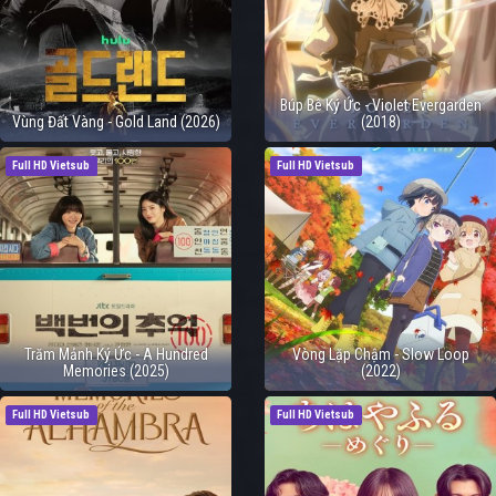
Búp Bê Ký Ức - Violet Evergarden
Vùng Đất Vàng - Gold Land (2026)
(2018)
Full HD Vietsub
Full HD Vietsub
Trăm Mảnh Ký Ức - A Hundred
Vòng Lặp Chậm - Slow Loop
Memories (2025)
(2022)
Full HD Vietsub
Full HD Vietsub