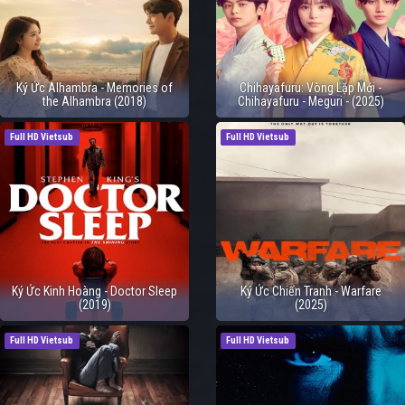
Ký Ức Alhambra - Memories of
Chihayafuru: Vòng Lặp Mới -
the Alhambra (2018)
Chihayafuru - Meguri - (2025)
Full HD Vietsub
Full HD Vietsub
Ký Ức Kinh Hoàng - Doctor Sleep
Ký Ức Chiến Tranh - Warfare
(2019)
(2025)
Full HD Vietsub
Full HD Vietsub