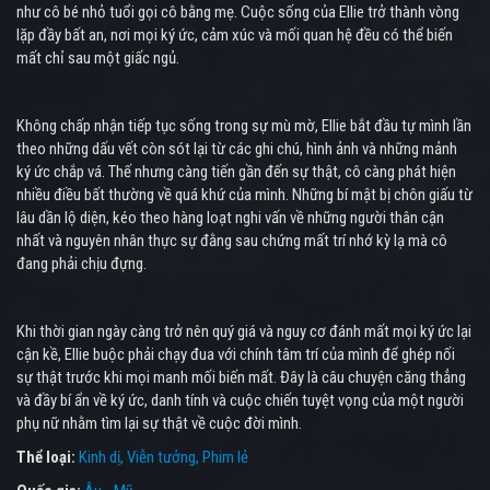
như cô bé nhỏ tuổi gọi cô bằng mẹ. Cuộc sống của Ellie trở thành vòng
lặp đầy bất an, nơi mọi ký ức, cảm xúc và mối quan hệ đều có thể biến
mất chỉ sau một giấc ngủ.
Không chấp nhận tiếp tục sống trong sự mù mờ, Ellie bắt đầu tự mình lần
theo những dấu vết còn sót lại từ các ghi chú, hình ảnh và những mảnh
ký ức chắp vá. Thế nhưng càng tiến gần đến sự thật, cô càng phát hiện
nhiều điều bất thường về quá khứ của mình. Những bí mật bị chôn giấu từ
lâu dần lộ diện, kéo theo hàng loạt nghi vấn về những người thân cận
nhất và nguyên nhân thực sự đằng sau chứng mất trí nhớ kỳ lạ mà cô
đang phải chịu đựng.
Khi thời gian ngày càng trở nên quý giá và nguy cơ đánh mất mọi ký ức lại
cận kề, Ellie buộc phải chạy đua với chính tâm trí của mình để ghép nối
sự thật trước khi mọi manh mối biến mất. Đây là câu chuyện căng thẳng
và đầy bí ẩn về ký ức, danh tính và cuộc chiến tuyệt vọng của một người
phụ nữ nhằm tìm lại sự thật về cuộc đời mình.
Thể loại:
Kinh dị
Viễn tưởng
Phim lẻ