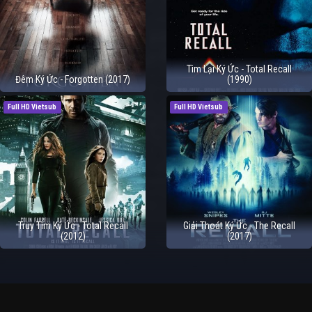
Tìm Lại Ký Ức - Total Recall
Đêm Ký Ức - Forgotten (2017)
(1990)
Full HD Vietsub
Full HD Vietsub
Truy Tìm Ký Ức - Total Recall
Giải Thoát Ký Ức - The Recall
(2012)
(2017)