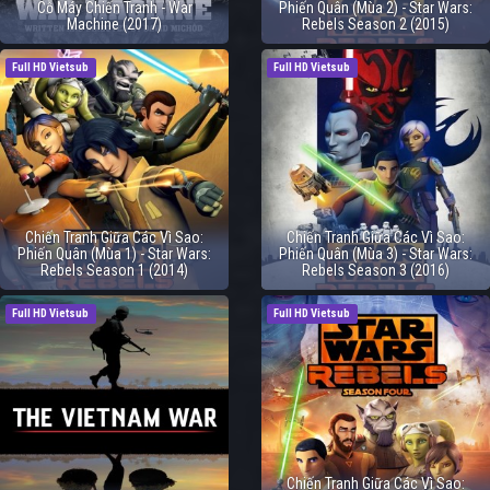
Cỗ Máy Chiến Tranh - War
Phiến Quân (Mùa 2) - Star Wars:
Machine (2017)
Rebels Season 2 (2015)
Full HD Vietsub
Full HD Vietsub
Chiến Tranh Giữa Các Vì Sao:
Chiến Tranh Giữa Các Vì Sao:
Phiến Quân (Mùa 1) - Star Wars:
Phiến Quân (Mùa 3) - Star Wars:
Rebels Season 1 (2014)
Rebels Season 3 (2016)
Full HD Vietsub
Full HD Vietsub
Chiến Tranh Giữa Các Vì Sao: