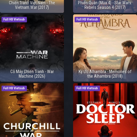
Chiến Tranh Việt Nam - The
Phiến Quân (Mùa 4) - Star Wars:
Vietnam War (2017)
Rebels Season 4 (2017)
Full HD Vietsub
Full HD Vietsub
Cỗ Máy Chiến Tranh - War
Ký Ức Alhambra - Memories of
Machine (2026)
the Alhambra (2018)
Full HD Vietsub
Full HD Vietsub