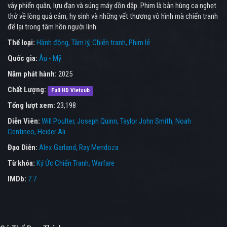
vây phiến quân, lựu đạn và súng máy dồn dập. Phim là bản hùng ca nghẹt
thở về lòng quả cảm, hy sinh và những vết thương vô hình mà chiến tranh
để lại trong tâm hồn người lính.
Thể loại:
Hành động
Tâm lý
Chiến tranh
Phim lẻ
Quốc gia:
Âu - Mỹ
Năm phát hành:
2025
Chất Lượng:
Full HD Vietsub
Tổng lượt xem:
23,198
Diễn Viên:
Will Poulter
Joseph Quinn
Taylor John Smith
Noah
Centineo
Heider Ali
Đạo Diễn:
Alex Garland
Ray Mendoza
Từ khóa:
Ký Ức Chiến Tranh
,
Warfare
IMDb:
7.7