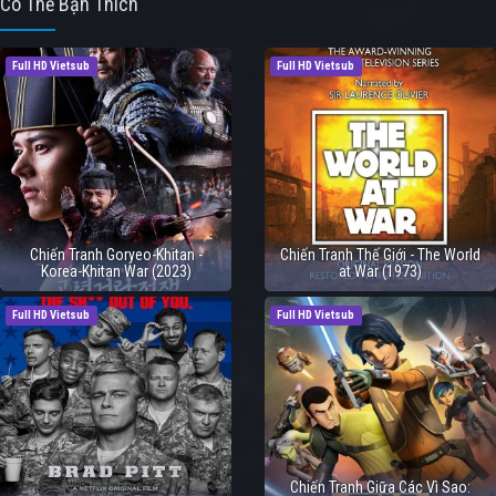
Có Thể Bạn Thích
Full HD Vietsub
Full HD Vietsub
Chiến Tranh Goryeo-Khitan -
Chiến Tranh Thế Giới - The World
Korea-Khitan War (2023)
at War (1973)
Full HD Vietsub
Full HD Vietsub
Chiến Tranh Giữa Các Vì Sao: