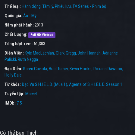
Thể loại:
Hành động
Tâm lý
Phiêu lưu
TV Series - Phim bộ
Quốc gia:
Âu - Mỹ
Năm phát hành:
2013
Chất Lượng:
Full HD Vietsub
Tổng lượt xem:
51,303
Diễn Viên:
Kyle MacLachlan
Clark Gregg
John Hannah
Adrianne
Palicki
Ruth Negga
Đạo Diễn:
Karen Gaviola
Brad Turner
Kevin Hooks
Roxann Dawson
Holly Dale
Từ khóa:
Đặc Vụ S.H.I.E.L.D. (Mùa 1)
,
Agents of S.H.I.E.L.D. Season 1
Tuyển tập:
Marvel
IMDb:
7.5
Có Thể Bạn Thích