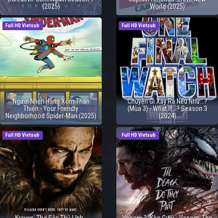
(2025)
World (2025)
Full HD Vietsub
Full HD Vietsub
Người Nhện Hàng Xóm Thân
Chuyện Gì Xảy Ra Nếu Như...?
Thiện - Your Friendly
(Mùa 3) - What If...? Season 3
Neighborhood Spider-Man (2025)
(2024)
Full HD Vietsub
Full HD Vietsub