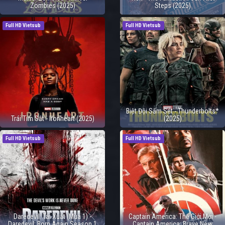
Zombies (2025)
Steps (2025)
Full HD Vietsub
Full HD Vietsub
Biệt Đội Sấm Sét - Thunderbolts*
Trái Tim Sắt - Ironheart (2025)
(2025)
Full HD Vietsub
Full HD Vietsub
Daredevil: Tái Xuất (Mùa 1) -
Captain America: Thế Giới Mới -
Daredevil: Born Again Season 1
Captain America: Brave New