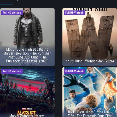
Full HD Vietsub
Full HD Vietsub
Một Chương Trình Đặc Biệt từ
Marvel Television - The Punisher:
Phát Súng Cuối Cùng - The
Punisher: One Last Kill (2026)
Người Hùng - Wonder Man (2026)
Full HD Vietsub
Full HD Vietsub
Bộ Tứ Siêu Đẳng: Bước Đi Đầu
Marvel Zombies - Marvel
Tiên - The Fantastic Four: First