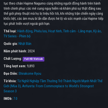
tục theo chân Hajime Nagumo cùng những người đồng hành trên hành
trình chinh phục các mê cung nguy hiểm và khám phá sự thật đằng sau
thế giới phép thuật mà họ bị triệu hồi tới, khi những trận chiến ngày càng
khốc liệt, các âm mưu bí ẩn dần được hé lộ và sức mạnh của Hajime tiếp
tục phát triển vượt ngoài giới hạn.
Thể loại:
Hành động
Phiêu lưu
Hoạt hình
Tình cảm - Lãng mạn
Kỳ ảo
TV Series - Phim bộ
Quốc gia:
Nhật Bản
Năm phát hành:
2024
Chất Lượng:
Full HD Vietsub
Tổng lượt xem:
9,893
Đạo Diễn:
Shirakome Ryou
Từ khóa:
Từ Nghề Nghiệp Tầm Thường Trở Thành Người Mạnh Nhất Thế
Giới (Mùa 3)
,
Arifureta: From Commonplace to World's Strongest
Season 3
IMDb:
7.0