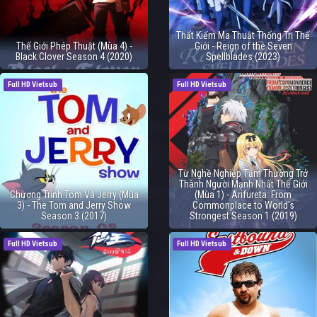
Thất Kiếm Ma Thuật Thống Trị Thế
Thế Giới Phép Thuật (Mùa 4) -
Giới - Reign of the Seven
Black Clover Season 4 (2020)
Spellblades (2023)
Full HD Vietsub
Full HD Vietsub
Từ Nghề Nghiệp Tầm Thường Trở
Thành Người Mạnh Nhất Thế Giới
Chương Trình Tom Và Jerry (Mùa
(Mùa 1) - Arifureta: From
3) - The Tom and Jerry Show
Commonplace to World's
Season 3 (2017)
Strongest Season 1 (2019)
Full HD Vietsub
Full HD Vietsub