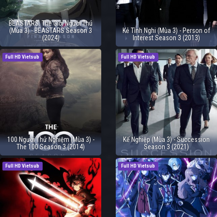
BEASTARS: Thế Giới Người Thú
(Mùa 3) - BEASTARS Season 3
Kẻ Tình Nghi (Mùa 3) - Person of
(2024)
Interest Season 3 (2013)
Full HD Vietsub
Full HD Vietsub
100 Người Thử Nghiệm (Mùa 3) -
Kế Nghiệp (Mùa 3) - Succession
The 100 Season 3 (2014)
Season 3 (2021)
Full HD Vietsub
Full HD Vietsub