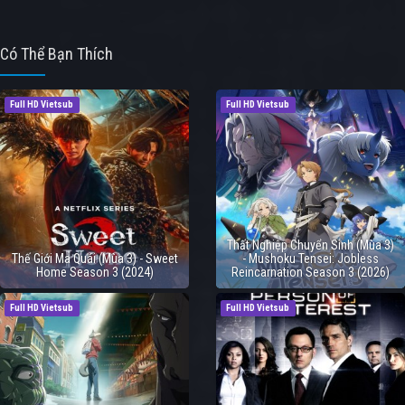
Có Thể Bạn Thích
Full HD Vietsub
Full HD Vietsub
Thất Nghiệp Chuyển Sinh (Mùa 3)
Thế Giới Ma Quái (Mùa 3) - Sweet
- Mushoku Tensei: Jobless
Home Season 3 (2024)
Reincarnation Season 3 (2026)
Full HD Vietsub
Full HD Vietsub