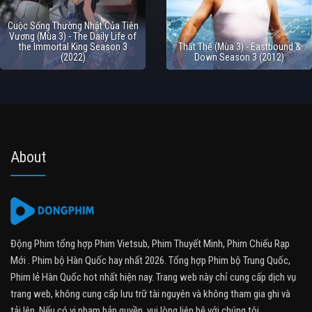
Cuộc Sống Thường Nhật Của Tiên
Vương (Mùa 3) - The Daily Life of
the Immortal King Season 3
Thất Thế (Mùa 3) - Eastbound &
(2022)
Down Season 3 (2012)
About
Động Phim tổng hợp Phim Vietsub, Phim Thuyết Minh, Phim Chiếu Rạp
Mới . Phim bộ Hàn Quốc hay nhất 2026. Tổng hợp Phim bộ Trung Quốc,
Phim lẻ Hàn Quốc hot nhất hiện nay. Trang web này chỉ cung cấp dịch vụ
trang web, không cung cấp lưu trữ tài nguyên và không tham gia ghi và
tải lên. Nếu có vi phạm bản quyền, vui lòng liên hệ với chúng tôi.