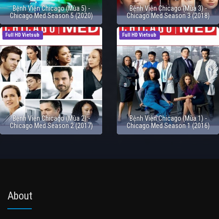
Bệnh Viện Chicago (Mùa 5) -
Bệnh Viện Chicago (Mùa 3) -
Chicago Med Season 5 (2020)
Chicago Med Season 3 (2018)
Full HD Vietsub
Full HD Vietsub
Bệnh Viện Chicago (Mùa 2) -
Bệnh Viện Chicago (Mùa 1) -
Chicago Med Season 2 (2017)
Chicago Med Season 1 (2016)
About