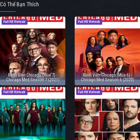
Có Thể Bạn Thích
Full HD Vietsub
Full HD Vietsub
Bệnh Viện Chicago (Mùa 7) -
Bệnh Viện Chicago (Mùa 6) -
Chicago Med Season 7 (2021)
Chicago Med Season 6 (2020)
Full HD Vietsub
Full HD Vietsub