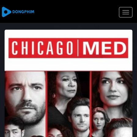
Toggle
naviga