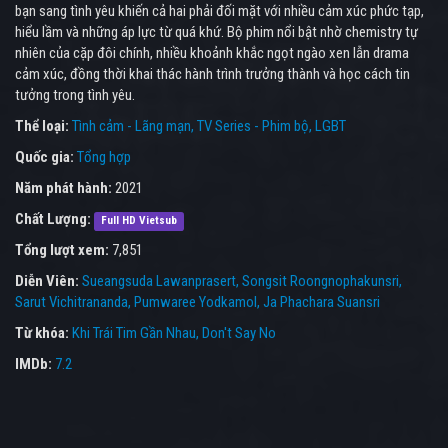
bạn sang tình yêu khiến cả hai phải đối mặt với nhiều cảm xúc phức tạp,
hiểu lầm và những áp lực từ quá khứ. Bộ phim nổi bật nhờ chemistry tự
nhiên của cặp đôi chính, nhiều khoảnh khắc ngọt ngào xen lẫn drama
cảm xúc, đồng thời khai thác hành trình trưởng thành và học cách tin
tưởng trong tình yêu.
Thể loại:
Tình cảm - Lãng mạn
TV Series - Phim bộ
LGBT
Quốc gia:
Tổng hợp
Năm phát hành:
2021
Chất Lượng:
Full HD Vietsub
Tổng lượt xem:
7,851
Diễn Viên:
Sueangsuda Lawanprasert
Songsit Roongnophakunsri
Sarut Vichitrananda
Pumwaree Yodkamol
Ja Phachara Suansri
Từ khóa:
Khi Trái Tim Gần Nhau
,
Don't Say No
IMDb:
7.2