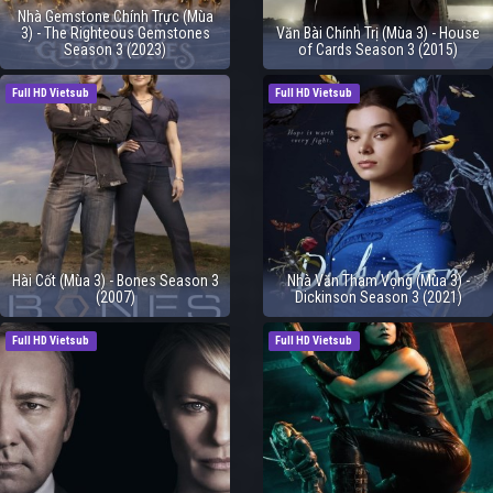
Nhà Gemstone Chính Trực (Mùa
3) - The Righteous Gemstones
Văn Bài Chính Trị (Mùa 3) - House
Season 3 (2023)
of Cards Season 3 (2015)
Full HD Vietsub
Full HD Vietsub
Hài Cốt (Mùa 3) - Bones Season 3
Nhà Văn Tham Vọng (Mùa 3) -
(2007)
Dickinson Season 3 (2021)
Full HD Vietsub
Full HD Vietsub