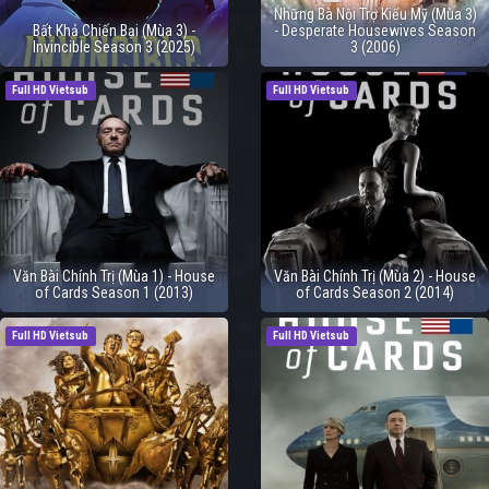
Những Bà Nội Trợ Kiểu Mỹ (Mùa 3)
Bất Khả Chiến Bại (Mùa 3) -
- Desperate Housewives Season
Invincible Season 3 (2025)
3 (2006)
Full HD Vietsub
Full HD Vietsub
Văn Bài Chính Trị (Mùa 1) - House
Văn Bài Chính Trị (Mùa 2) - House
of Cards Season 1 (2013)
of Cards Season 2 (2014)
Full HD Vietsub
Full HD Vietsub