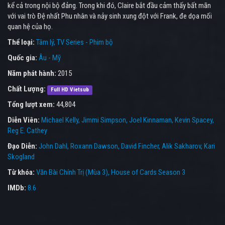
kể cả trong nội bộ đảng. Trong khi đó, Claire bắt đầu cảm thấy bất mãn
với vai trò Đệ nhất Phu nhân và nảy sinh xung đột với Frank, đe dọa mối
quan hệ của họ.
Thể loại:
Tâm lý
TV Series - Phim bộ
Quốc gia:
Âu - Mỹ
Năm phát hành:
2015
Chất Lượng:
Full HD Vietsub
Tổng lượt xem:
44,804
Diễn Viên:
Michael Kelly
Jimmi Simpson
Joel Kinnaman
Kevin Spacey
Reg E. Cathey
Đạo Diễn:
John Dahl
Roxann Dawson
David Fincher
Alik Sakharov
Kari
Skogland
Từ khóa:
Văn Bài Chính Trị (Mùa 3)
,
House of Cards Season 3
IMDb:
8.6