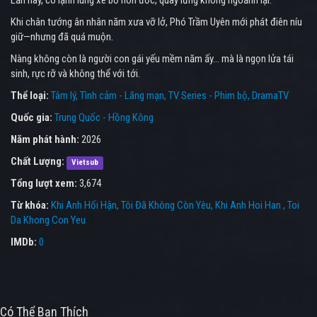
Lần này, cô lạnh lùng xé bỏ hôn ước, quay lưng không ngoảnh lại.
Khi chân tướng ân nhân năm xưa vỡ lở, Phó Trầm Uyên mới phát điên níu
giữ—nhưng đã quá muộn.
Nàng không còn là người con gái yếu mềm năm ấy… mà là ngọn lửa tái
sinh, rực rỡ và không thể với tới.
Thể loại:
Tâm lý
Tình cảm - Lãng mạn
TV Series - Phim bộ
DramaTV
Quốc gia:
Trung Quốc - Hồng Kông
Năm phát hành:
2026
Chất Lượng:
Vietsub
Tổng lượt xem:
3,674
Từ khóa:
Khi Anh Hối Hận, Tôi Đã Không Còn Yêu
,
Khi Anh Hoi Han , Toi
Da Khong Con Yeu
IMDb:
0
Có Thể Bạn Thích