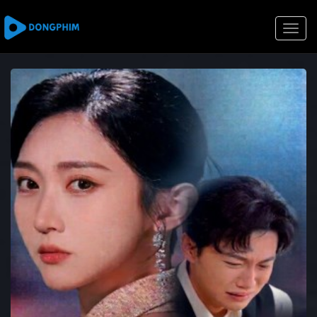
Toggle
naviga