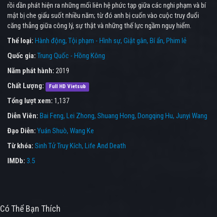
rồi dần phát hiện ra những mối liên hệ phức tạp giữa các nghi phạm và bí
mật bị che giấu suốt nhiều năm; từ đó anh bị cuốn vào cuộc truy đuổi
căng thẳng giữa công lý, sự thật và những thế lực ngầm nguy hiểm.
Thể loại:
Hành động
Tội phạm - Hình sự
Giật gân
Bí ẩn
Phim lẻ
Quốc gia:
Trung Quốc - Hồng Kông
Năm phát hành:
2019
Chất Lượng:
Full HD Vietsub
Tổng lượt xem:
1,137
Diễn Viên:
Bai Feng
Lei Zhong
Shuang Hong
Dongqing Hu
Junyi Wang
Đạo Diễn:
Yuán Shuò
Wang Ke
Từ khóa:
Sinh Tử Truy Kích
,
Life And Death
IMDb:
3.5
Có Thể Bạn Thích