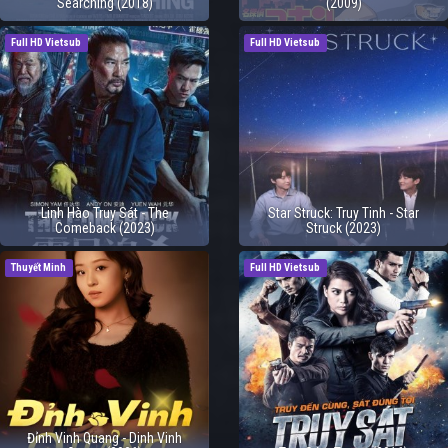
Searching (2018)
(2009)
Full HD Vietsub
Full HD Vietsub
Linh Hào Truy Sát - The
Star Struck: Truy Tinh - Star
Comeback (2023)
Struck (2023)
Thuyết Minh
Full HD Vietsub
Đỉnh Vinh Quang - Dinh Vinh