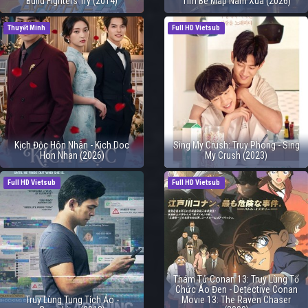
Build Fighters Try (2014)
Tim Be Map Nam Xua (2026)
Thuyết Minh
Full HD Vietsub
Kịch Độc Hôn Nhân - Kich Doc
Sing My Crush: Truy Phong - Sing
Hon Nhan (2026)
My Crush (2023)
Full HD Vietsub
Full HD Vietsub
Thám Tử Conan 13: Truy Lùng Tổ
Chức Áo Đen - Detective Conan
Truy Lùng Tung Tích Ảo -
Movie 13: The Raven Chaser