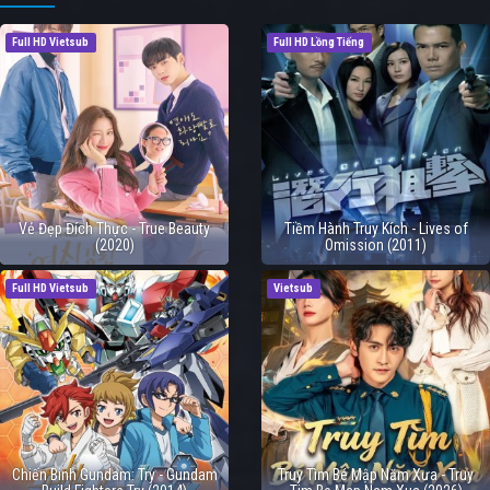
Full HD Vietsub
Full HD Lồng Tiếng
Vẻ Đẹp Đích Thực - True Beauty
Tiềm Hành Truy Kích - Lives of
(2020)
Omission (2011)
Full HD Vietsub
Vietsub
Chiến Binh Gundam: Try - Gundam
Truy Tìm Bé Mập Năm Xưa - Truy