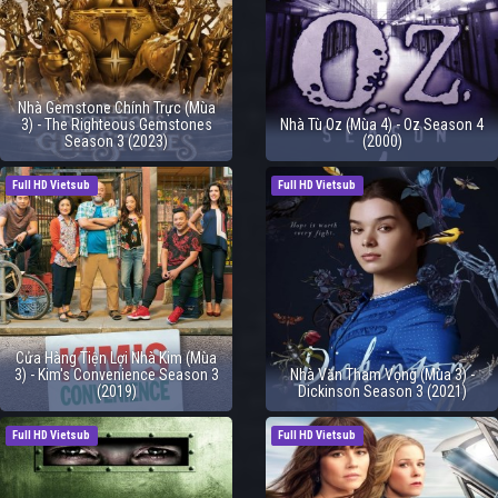
Nhà Gemstone Chính Trực (Mùa
3) - The Righteous Gemstones
Nhà Tù Oz (Mùa 4) - Oz Season 4
Season 3 (2023)
(2000)
Full HD Vietsub
Full HD Vietsub
Cửa Hàng Tiện Lợi Nhà Kim (Mùa
3) - Kim's Convenience Season 3
Nhà Văn Tham Vọng (Mùa 3) -
(2019)
Dickinson Season 3 (2021)
Full HD Vietsub
Full HD Vietsub