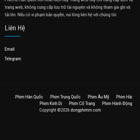
trang web, không cung cấp lưu trữ tài nguyên và không tham gia ghi và
tải lên. Nếu có vi phạm bản quyền, vui lòng liên hệ với chúng tôi.
Liên Hệ
Email:
Telegram:
Phim Hàn Quốc
Phim Trung Quốc
Phim Âu Mỹ
Phim Hài
Phim Kinh Dị
Phim Cổ Trang
Phim Hành Động
Copyright ©2026
dongphimm.com