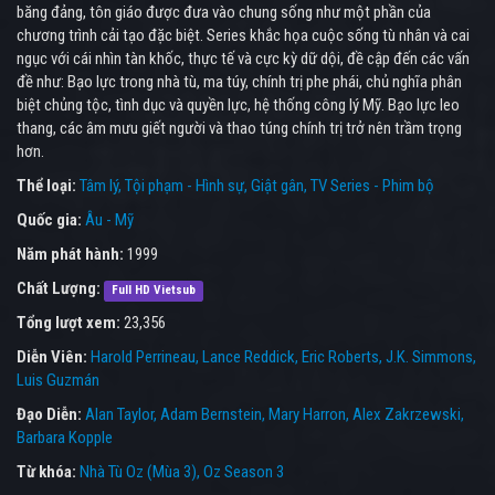
băng đảng, tôn giáo được đưa vào chung sống như một phần của
chương trình cải tạo đặc biệt. Series khắc họa cuộc sống tù nhân và cai
ngục với cái nhìn tàn khốc, thực tế và cực kỳ dữ dội, đề cập đến các vấn
đề như: Bạo lực trong nhà tù, ma túy, chính trị phe phái, chủ nghĩa phân
biệt chủng tộc, tình dục và quyền lực, hệ thống công lý Mỹ. Bạo lực leo
thang, các âm mưu giết người và thao túng chính trị trở nên trầm trọng
hơn.
Thể loại:
Tâm lý
Tội phạm - Hình sự
Giật gân
TV Series - Phim bộ
Quốc gia:
Âu - Mỹ
Năm phát hành:
1999
Chất Lượng:
Full HD Vietsub
Tổng lượt xem:
23,356
Diễn Viên:
Harold Perrineau
Lance Reddick
Eric Roberts
J.K. Simmons
Luis Guzmán
Đạo Diễn:
Alan Taylor
Adam Bernstein
Mary Harron
Alex Zakrzewski
Barbara Kopple
Từ khóa:
Nhà Tù Oz (Mùa 3)
,
Oz Season 3