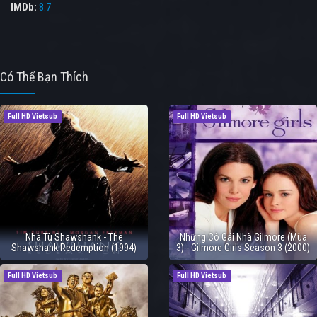
IMDb:
8.7
Có Thể Bạn Thích
Full HD Vietsub
Full HD Vietsub
Nhà Tù Shawshank - The
Những Cô Gái Nhà Gilmore (Mùa
Shawshank Redemption (1994)
3) - Gilmore Girls Season 3 (2000)
Full HD Vietsub
Full HD Vietsub