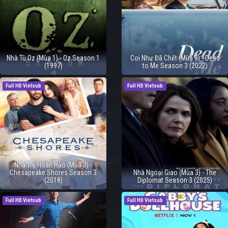
Nhà Tù Oz (Mùa 1) - Oz Season 1
Coi Như Đã Chết (Mùa 3) - Dead
(1997)
to Me Season 3 (2022)
Full HD Vietsub
Full HD Vietsub
Nhà Trọ Hoàn Hảo (Mùa 3) -
Chesapeake Shores Season 3
Nhà Ngoại Giao (Mùa 3) - The
(2018)
Diplomat Season 3 (2025)
Full HD Vietsub
Full HD Vietsub