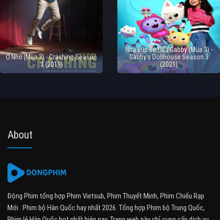
Nhà Búp Bê Của Gabby (Mùa 3) -
Ở Nhờ (Mùa 3) - Crashing Season
Gabby's Dollhouse Season 3
3 (2019)
(2021)
About
Động Phim tổng hợp Phim Vietsub, Phim Thuyết Minh, Phim Chiếu Rạp
Mới . Phim bộ Hàn Quốc hay nhất 2026. Tổng hợp Phim bộ Trung Quốc,
Phim lẻ Hàn Quốc hot nhất hiện nay. Trang web này chỉ cung cấp dịch vụ