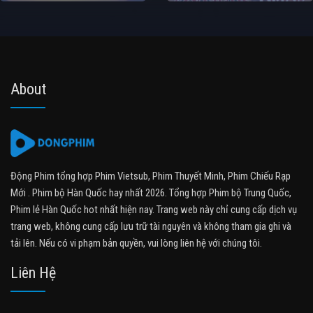
About
Động Phim tổng hợp Phim Vietsub, Phim Thuyết Minh, Phim Chiếu Rạp
Mới . Phim bộ Hàn Quốc hay nhất 2026. Tổng hợp Phim bộ Trung Quốc,
Phim lẻ Hàn Quốc hot nhất hiện nay. Trang web này chỉ cung cấp dịch vụ
trang web, không cung cấp lưu trữ tài nguyên và không tham gia ghi và
tải lên. Nếu có vi phạm bản quyền, vui lòng liên hệ với chúng tôi.
Liên Hệ