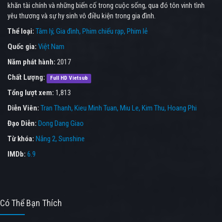
khăn tài chính và những biến cố trong cuộc sống, qua đó tôn vinh tình
yêu thương và sự hy sinh vô điều kiện trong gia đình.
Thể loại:
Tâm lý
Gia đình
Phim chiếu rạp
Phim lẻ
Quốc gia:
Việt Nam
Năm phát hành:
2017
Chất Lượng:
Full HD Vietsub
Tổng lượt xem:
1,813
Diễn Viên:
Tran Thanh
Kieu Minh Tuan
Miu Le
Kim Thu
Hoang Phi
Đạo Diễn:
Dong Dang Giao
Từ khóa:
Nắng 2
,
Sunshine
IMDb:
6.9
Có Thể Bạn Thích