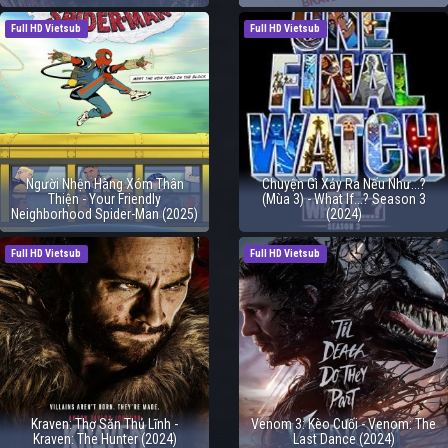
Full HD Vietsub
Full HD Vietsub
Người Nhện Hàng Xóm Thân
Chuyện Gì Xảy Ra Nếu Như...?
Thiện - Your Friendly
(Mùa 3) - What If...? Season 3
Neighborhood Spider-Man (2025)
(2024)
Full HD Vietsub
Full HD Vietsub
Kraven: Thợ Săn Thủ Lĩnh -
Venom 3: Kèo Cuối - Venom: The
Kraven: The Hunter (2024)
Last Dance (2024)