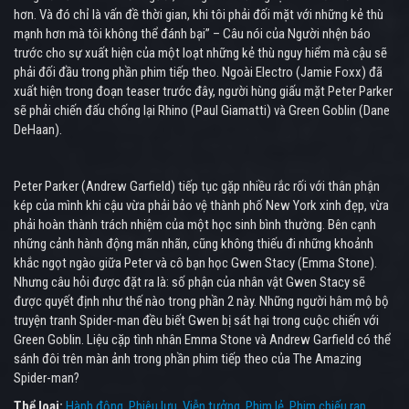
hơn. Và đó chỉ là vấn đề thời gian, khi tôi phải đối mặt với những kẻ thù
mạnh hơn mà tôi không thể đánh bại” – Câu nói của Người nhện báo
trước cho sự xuất hiện của một loạt những kẻ thù nguy hiểm mà cậu sẽ
phải đối đầu trong phần phim tiếp theo. Ngoài Electro (Jamie Foxx) đã
xuất hiện trong đoạn teaser trước đây, người hùng giấu mặt Peter Parker
sẽ phải chiến đấu chống lại Rhino (Paul Giamatti) và Green Goblin (Dane
DeHaan).
Peter Parker (Andrew Garfield) tiếp tục gặp nhiều rắc rối với thân phận
kép của mình khi cậu vừa phải bảo vệ thành phố New York xinh đẹp, vừa
phải hoàn thành trách nhiệm của một học sinh bình thường. Bên cạnh
những cảnh hành động mãn nhãn, cũng không thiếu đi những khoảnh
khắc ngọt ngào giữa Peter và cô bạn học Gwen Stacy (Emma Stone).
Nhưng câu hỏi được đặt ra là: số phận của nhân vật Gwen Stacy sẽ
được quyết định như thế nào trong phần 2 này. Những người hâm mộ bộ
truyện tranh Spider-man đều biết Gwen bị sát hại trong cuộc chiến với
Green Goblin. Liệu cặp tình nhân Emma Stone và Andrew Garfield có thể
sánh đôi trên màn ảnh trong phần phim tiếp theo của The Amazing
Spider-man?
Thể loại:
Hành động
Phiêu lưu
Viễn tưởng
Phim lẻ
Phim chiếu rạp