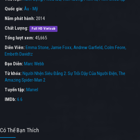
Quốc gia:
Âu - Mỹ
Năm phát hành:
2014
Chất Lượng:
Full HD Vietsub
Tổng lượt xem:
45,665
Diễn Viên:
Emma Stone
Jamie Foxx
Andrew Garfield
Colm Feore
Embeth Davidtz
Đạo Diễn:
Marc Webb
Từ khóa:
Người Nhện Siêu Đẳng 2: Sự Trỗi Dậy Của Người Điện
,
The
Amazing Spider-Man 2
Tuyển tập:
Marvel
IMDb:
6.6
Có Thể Bạn Thích