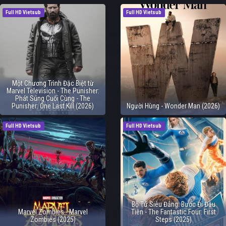
Full HD Vietsub
Full HD Vietsub
Một Chương Trình Đặc Biệt từ
Marvel Television - The Punisher:
Phát Súng Cuối Cùng - The
Punisher: One Last Kill (2026)
Người Hùng - Wonder Man (2026)
Full HD Vietsub
Full HD Vietsub
Bộ Tứ Siêu Đẳng: Bước Đi Đầu
Marvel Zombies - Marvel
Tiên - The Fantastic Four: First
Zombies (2025)
Steps (2025)