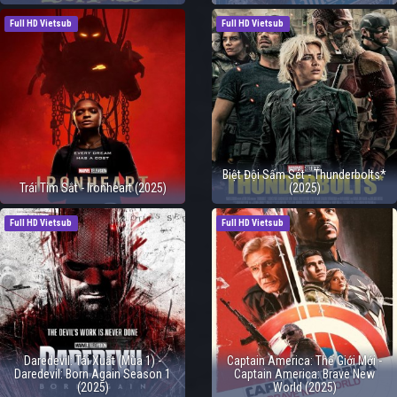
Full HD Vietsub
Full HD Vietsub
Biệt Đội Sấm Sét - Thunderbolts*
Trái Tim Sắt - Ironheart (2025)
(2025)
Full HD Vietsub
Full HD Vietsub
Daredevil: Tái Xuất (Mùa 1) -
Captain America: Thế Giới Mới -
Daredevil: Born Again Season 1
Captain America: Brave New
(2025)
World (2025)