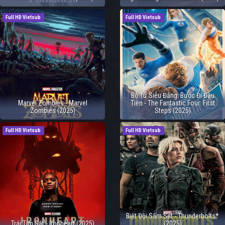
Full HD Vietsub
Full HD Vietsub
Bộ Tứ Siêu Đẳng: Bước Đi Đầu
Marvel Zombies - Marvel
Tiên - The Fantastic Four: First
Zombies (2025)
Steps (2025)
Full HD Vietsub
Full HD Vietsub
Biệt Đội Sấm Sét - Thunderbolts*
Trái Tim Sắt - Ironheart (2025)
(2025)