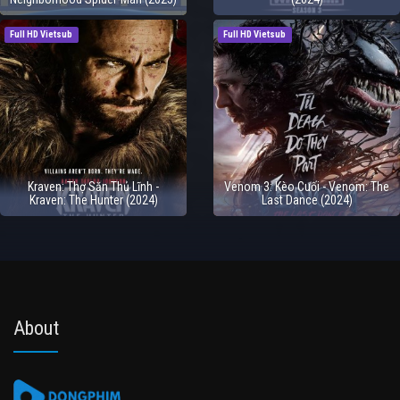
Full HD Vietsub
Full HD Vietsub
Kraven: Thợ Săn Thủ Lĩnh -
Venom 3: Kèo Cuối - Venom: The
Kraven: The Hunter (2024)
Last Dance (2024)
About