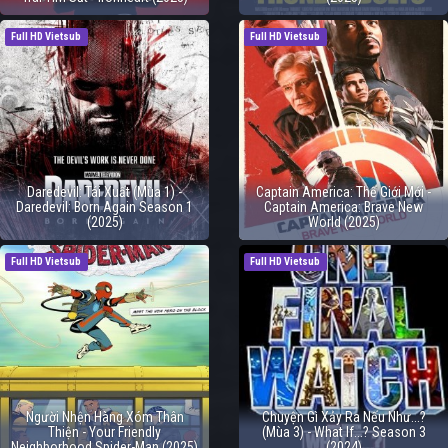
Full HD Vietsub
Full HD Vietsub
Daredevil: Tái Xuất (Mùa 1) -
Captain America: Thế Giới Mới -
Daredevil: Born Again Season 1
Captain America: Brave New
(2025)
World (2025)
Full HD Vietsub
Full HD Vietsub
Người Nhện Hàng Xóm Thân
Chuyện Gì Xảy Ra Nếu Như...?
Thiện - Your Friendly
(Mùa 3) - What If...? Season 3
Neighborhood Spider-Man (2025)
(2024)