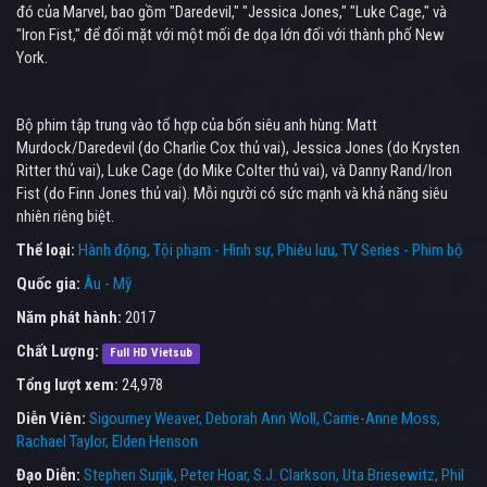
đó của Marvel, bao gồm "Daredevil," "Jessica Jones," "Luke Cage," và
"Iron Fist," để đối mặt với một mối đe dọa lớn đối với thành phố New
York.
Bộ phim tập trung vào tổ hợp của bốn siêu anh hùng: Matt
Murdock/Daredevil (do Charlie Cox thủ vai), Jessica Jones (do Krysten
Ritter thủ vai), Luke Cage (do Mike Colter thủ vai), và Danny Rand/Iron
Fist (do Finn Jones thủ vai). Mỗi người có sức mạnh và khả năng siêu
nhiên riêng biệt.
Thể loại:
Hành động
Tội phạm - Hình sự
Phiêu lưu
TV Series - Phim bộ
Quốc gia:
Âu - Mỹ
Năm phát hành:
2017
Chất Lượng:
Full HD Vietsub
Tổng lượt xem:
24,978
Diễn Viên:
Sigourney Weaver
Deborah Ann Woll
Carrie-Anne Moss
Rachael Taylor
Elden Henson
Đạo Diễn:
Stephen Surjik
Peter Hoar
S.J. Clarkson
Uta Briesewitz
Phil