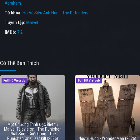
Abraham
Từ khóa:
Hộ Vệ Siêu Anh Hùng
,
The Defenders
Tuyển tập:
Marvel
IMDb:
7.2
Có Thể Bạn Thích
Full HD Vietsub
Full HD Vietsub
Một Chương Trình Đặc Biệt từ
Marvel Television - The Punisher:
Phát Súng Cuối Cùng - The
Punisher: One Last Kill (2026)
Người Hùng - Wonder Man (2026)