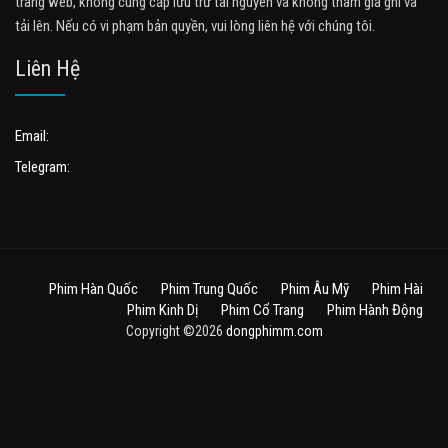
trang web, không cung cấp lưu trữ tài nguyên và không tham gia ghi và
tải lên. Nếu có vi phạm bản quyền, vui lòng liên hệ với chúng tôi.
Liên Hệ
Email:
Telegram:
Phim Hàn Quốc
Phim Trung Quốc
Phim Âu Mỹ
Phim Hài
Phim Kinh Dị
Phim Cổ Trang
Phim Hành Động
Copyright ©2026
dongphimm.com