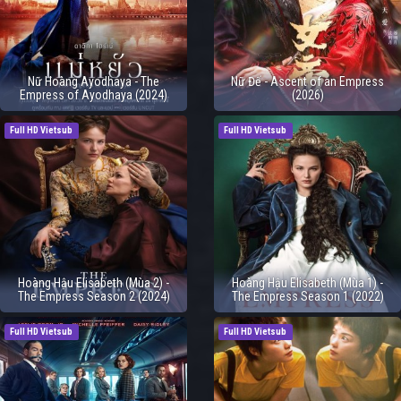
Nữ Hoàng Ayodhaya - The
Nữ Đế - Ascent of an Empress
Empress of Ayodhaya (2024)
(2026)
Full HD Vietsub
Full HD Vietsub
Hoàng Hậu Elisabeth (Mùa 2) -
Hoàng Hậu Elisabeth (Mùa 1) -
The Empress Season 2 (2024)
The Empress Season 1 (2022)
Full HD Vietsub
Full HD Vietsub