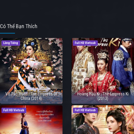
Có Thể Bạn Thích
Lồng Tiếng
Full HD Vietsub
Võ Tắc Thiên - The Empress Of
Hoàng Hậu Ki - The Empress Ki
China (2014)
(2013)
Full HD Vietsub
Full HD Vietsub