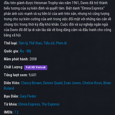
đầu tiên giành được Heisman Trophy vào năm 1961, Davis đã trở thành
biểu tượng của sự kiên định và quyết tâm. Biệt danh "Elmira Express"
phản ánh sức mạnh và sự bền bỉ của anh trên sân, nhưng nó cũng tượng
trưng cho sự kiên cường của anh trong việc đối mặt với những rào cản về
chủng tộc trong thời kỳ đầy khó khăn. Cuộc đời và sự nghiệp ngắn ngủi
của Davis đã để lại di sản lâu dài về lòng dũng cảm và đấu tranh cho công
bằng xã hội.
Thể loại:
Tâm lý
Thể thao
Tiểu sử
Phim lẻ
Quốc gia:
Âu - Mỹ
Năm phát hành:
2008
Chất Lượng:
Full HD Vietsub
Tổng lượt xem:
9,601
Diễn Viên:
Clancy Brown
Dennis Quaid
Evan Jones
Chelcie Ross
Brian
Boland
Đạo Diễn:
Gary Fleder
Từ khóa:
Elmira Express
,
The Express
IMDb:
7.2