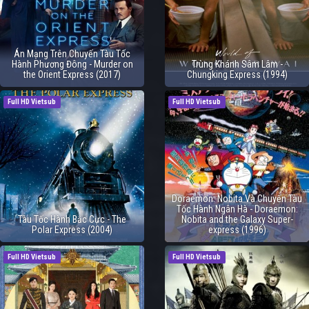
Án Mạng Trên Chuyến Tàu Tốc
Hành Phương Đông - Murder on
Trùng Khánh Sâm Lâm -
the Orient Express (2017)
Chungking Express (1994)
Full HD Vietsub
Full HD Vietsub
Doraemon: Nobita Và Chuyến Tàu
Tốc Hành Ngân Hà - Doraemon:
Tàu Tốc Hành Bắc Cực - The
Nobita and the Galaxy Super-
Polar Express (2004)
express (1996)
Full HD Vietsub
Full HD Vietsub