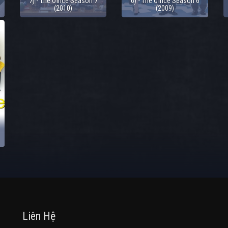
7) - The Office Season 7
6) - The Office Season 6
(2010)
(2009)
Liên Hệ