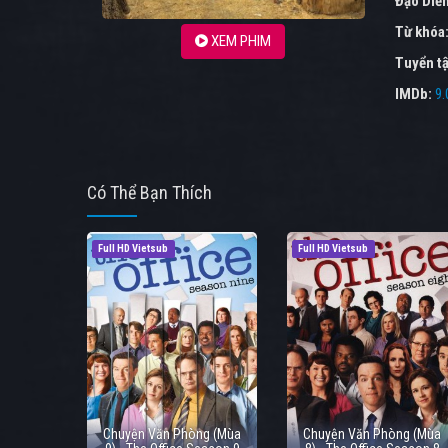
Đạo Diễ
Từ khóa
XEM PHIM
Tuyển tậ
IMDb:
9.
Có Thể Bạn Thích
Full HD Vietsub
Full HD Vietsub
Chuyện Văn Phòng (Mùa
Chuyện Văn Phòng (Mùa