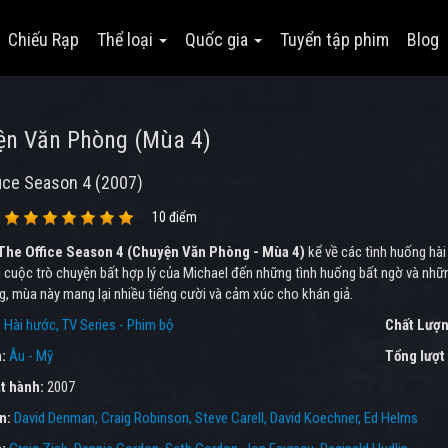
Chiếu Rạp
Thể loại
Quốc gia
Tuyển tập phim
Blog
ện Văn Phòng (Mùa 4)
ice Season 4 (2007)
10 điểm
The Office Season 4 (Chuyện Văn Phòng - Mùa 4)
kể về các tình huống hài
 cuộc trò chuyện bất hợp lý của Michael đến những tình huống bất ngờ và nh
, mùa này mang lại nhiều tiếng cười và cảm xúc cho khán giả.
:
Hài hước
TV Series - Phim bộ
Chất Lượn
a:
Âu - Mỹ
Tổng lượt
t hành:
2007
ên:
David Denman
Craig Robinson
Steve Carell
David Koechner
Ed Helms