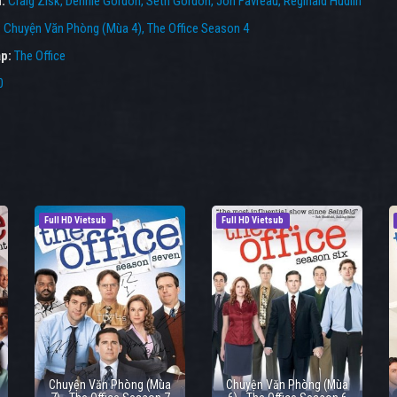
n:
Craig Zisk
Dennie Gordon
Seth Gordon
Jon Favreau
Reginald Hudlin
:
Chuyện Văn Phòng (Mùa 4)
,
The Office Season 4
p:
The Office
0
Full HD Vietsub
Full HD Vietsub
Chuyện Văn Phòng (Mùa
Chuyện Văn Phòng (Mùa