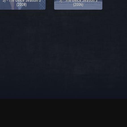
5) - The Office Season 5
3) - The Office Season 3
(2008)
(2006)