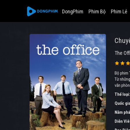
DongPhim
Phim Bộ
Phim Lẻ
Chuy
The Off
Bộ phim
Từ những
văn phòng
Thể loại
Quốc gi
Năm phá
Diễn Vi