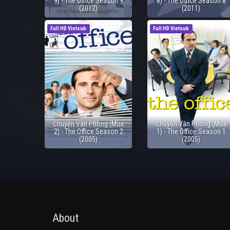
9) - The Office Season 9
8) - The Office Season 8
(2012)
(2011)
Full HD Vietsub
Full HD Vietsub
Chuyện Văn Phòng (Mùa
Chuyện Văn Phòng (Mùa
2) - The Office Season 2
1) - The Office Season 1
(2005)
(2005)
About