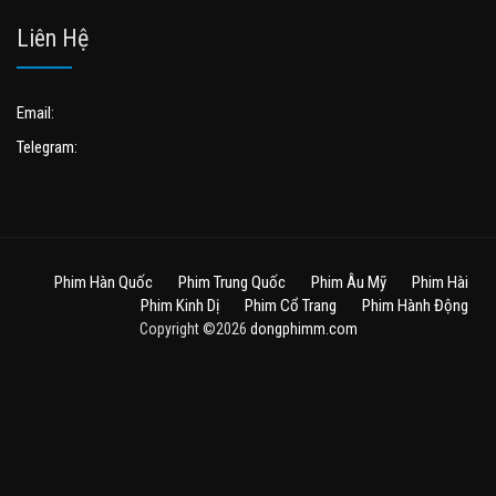
Liên Hệ
Email:
Telegram:
Phim Hàn Quốc
Phim Trung Quốc
Phim Âu Mỹ
Phim Hài
Phim Kinh Dị
Phim Cổ Trang
Phim Hành Động
Copyright ©2026
dongphimm.com