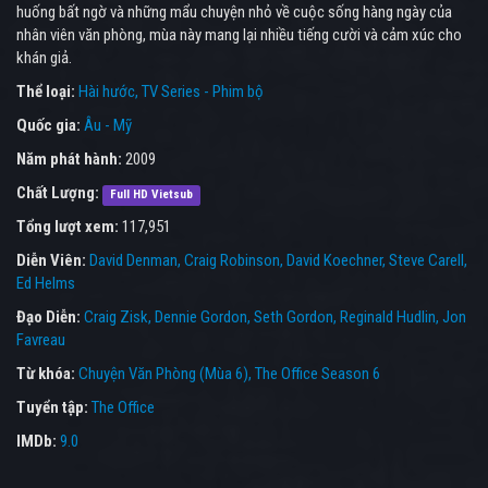
huống bất ngờ và những mẩu chuyện nhỏ về cuộc sống hàng ngày của
nhân viên văn phòng, mùa này mang lại nhiều tiếng cười và cảm xúc cho
khán giả.
Thể loại:
Hài hước
TV Series - Phim bộ
Quốc gia:
Âu - Mỹ
Năm phát hành:
2009
Chất Lượng:
Full HD Vietsub
Tổng lượt xem:
117,951
Diễn Viên:
David Denman
Craig Robinson
David Koechner
Steve Carell
Ed Helms
Đạo Diễn:
Craig Zisk
Dennie Gordon
Seth Gordon
Reginald Hudlin
Jon
Favreau
Từ khóa:
Chuyện Văn Phòng (Mùa 6)
,
The Office Season 6
Tuyển tập:
The Office
IMDb:
9.0