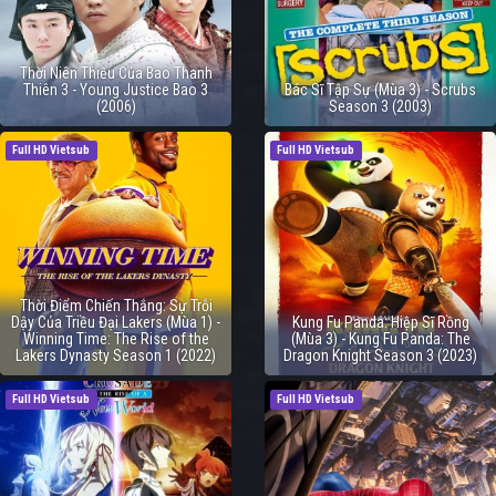
Thời Niên Thiếu Của Bao Thanh
Thiên 3 - Young Justice Bao 3
Bác Sĩ Tập Sự (Mùa 3) - Scrubs
(2006)
Season 3 (2003)
Full HD Vietsub
Full HD Vietsub
Thời Điểm Chiến Thắng: Sự Trỗi
Dậy Của Triều Đại Lakers (Mùa 1) -
Kung Fu Panda: Hiệp Sĩ Rồng
Winning Time: The Rise of the
(Mùa 3) - Kung Fu Panda: The
Lakers Dynasty Season 1 (2022)
Dragon Knight Season 3 (2023)
Full HD Vietsub
Full HD Vietsub