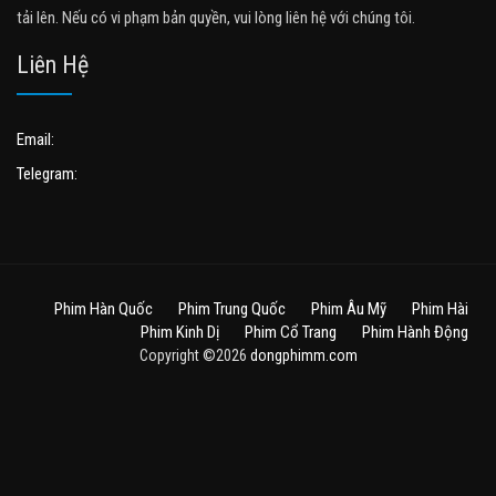
tải lên. Nếu có vi phạm bản quyền, vui lòng liên hệ với chúng tôi.
Liên Hệ
Email:
Telegram:
Phim Hàn Quốc
Phim Trung Quốc
Phim Âu Mỹ
Phim Hài
Phim Kinh Dị
Phim Cổ Trang
Phim Hành Động
Copyright ©2026
dongphimm.com