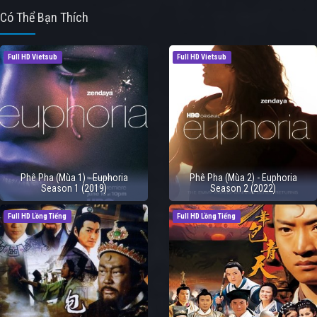
Có Thể Bạn Thích
Full HD Vietsub
Full HD Vietsub
Phê Pha (Mùa 1) - Euphoria
Phê Pha (Mùa 2) - Euphoria
Season 1 (2019)
Season 2 (2022)
Full HD Lồng Tiếng
Full HD Lồng Tiếng