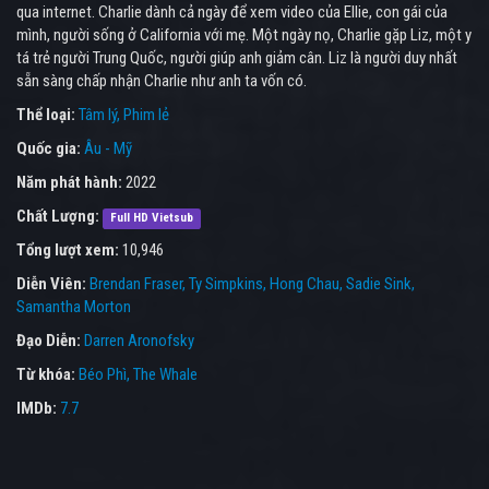
qua internet. Charlie dành cả ngày để xem video của Ellie, con gái của
mình, người sống ở California với mẹ. Một ngày nọ, Charlie gặp Liz, một y
tá trẻ người Trung Quốc, người giúp anh giảm cân. Liz là người duy nhất
sẵn sàng chấp nhận Charlie như anh ta vốn có.
Thể loại:
Tâm lý
Phim lẻ
Quốc gia:
Âu - Mỹ
Năm phát hành:
2022
Chất Lượng:
Full HD Vietsub
Tổng lượt xem:
10,946
Diễn Viên:
Brendan Fraser
Ty Simpkins
Hong Chau
Sadie Sink
Samantha Morton
Đạo Diễn:
Darren Aronofsky
Từ khóa:
Béo Phì
,
The Whale
IMDb:
7.7