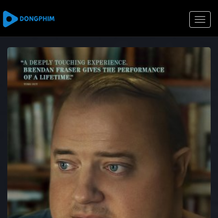
Toggle
naviga