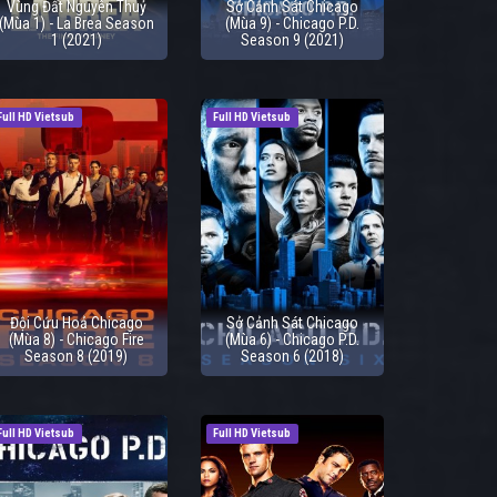
Vùng Đất Nguyên Thuỷ
Sở Cảnh Sát Chicago
(Mùa 1) - La Brea Season
(Mùa 9) - Chicago P.D.
1 (2021)
Season 9 (2021)
Full HD Vietsub
Full HD Vietsub
Đội Cứu Hoả Chicago
Sở Cảnh Sát Chicago
(Mùa 8) - Chicago Fire
(Mùa 6) - Chicago P.D.
Season 8 (2019)
Season 6 (2018)
Full HD Vietsub
Full HD Vietsub