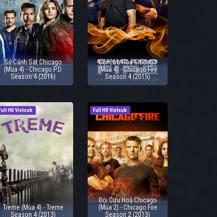
Sở Cảnh Sát Chicago
Đội Cứu Hoả Chicago
(Mùa 4) - Chicago P.D.
(Mùa 4) - Chicago Fire
Season 4 (2016)
Season 4 (2015)
Full HD Vietsub
Full HD Vietsub
Đội Cứu Hoả Chicago
Treme (Mùa 4) - Treme
(Mùa 2) - Chicago Fire
Season 4 (2013)
Season 2 (2013)