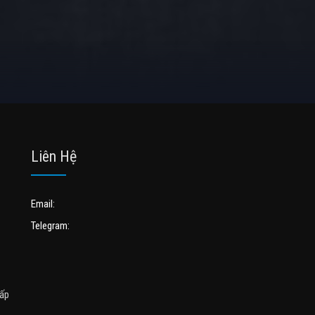
Liên Hệ
Email:
Telegram:
cấp