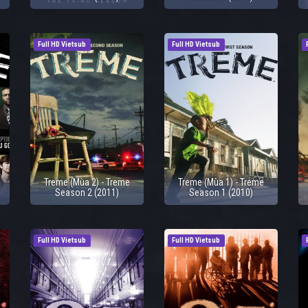
Full HD Vietsub
Full HD Vietsub
Treme (Mùa 2) - Treme
Treme (Mùa 1) - Treme
Season 2 (2011)
Season 1 (2010)
Full HD Vietsub
Full HD Vietsub