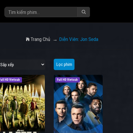
Trang Chủ
Diễn Viên: Jon Seda
Lọc phim
Full HD Vietsub
Full HD Vietsub