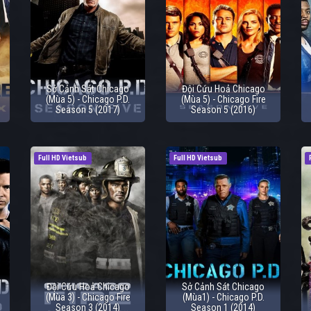
Sở Cảnh Sát Chicago
Đội Cứu Hoả Chicago
(Mùa 5) - Chicago P.D.
(Mùa 5) - Chicago Fire
Season 5 (2017)
Season 5 (2016)
Full HD Vietsub
Full HD Vietsub
Đội Cứu Hoả Chicago
Sở Cảnh Sát Chicago
(Mùa 3) - Chicago Fire
(Mùa1) - Chicago P.D.
Season 3 (2014)
Season 1 (2014)