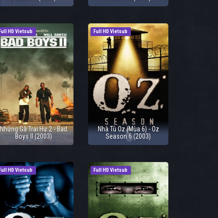
Full HD Vietsub
Full HD Vietsub
Những Gã Trai Hư 2 - Bad
Nhà Tù Oz (Mùa 6) - Oz
Boys II (2003)
Season 6 (2003)
Full HD Vietsub
Full HD Vietsub