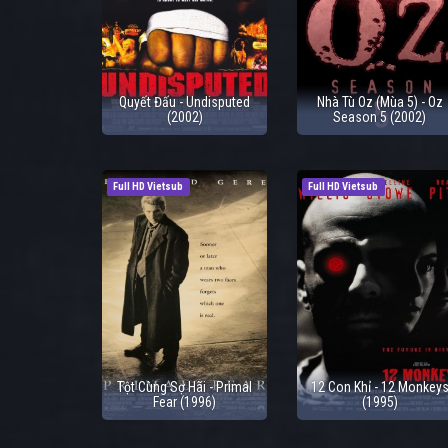
Quyết Đấu - Undisputed
Nhà Tù Oz (Mùa 5) - Oz
(2002)
Season 5 (2002)
Full HD Vietsub
Full HD Vietsub
Tột Cùng Sợ Hãi - Primal
12 Con Khỉ - 12 Monkey
Fear (1996)
(1995)